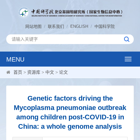
/
/
/
网站地图
联系我们
ENGLISH
中国科学院
MENU
Toggle
naviga
首页
>
资源库
>
中文
>
论文
Genetic factors driving the
Mycoplasma pneumoniae outbreak
among children post-COVID-19 in
China: a whole genome analysis