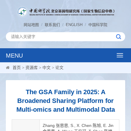
/
/
/
网站地图
联系我们
ENGLISH
中国科学院
MENU
Toggle
naviga
首页
>
资源库
>
中文
>
论文
The GSA Family in 2025: A
Broadened Sharing Platform for
Multi-omics and Multimodal Data
Zhang 张思思, S., X. Chen 陈旭, E. Jin