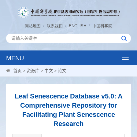
/
/
/
网站地图
联系我们
ENGLISH
中国科学院
MENU
Toggle
naviga
首页
>
资源库
>
中文
>
论文
Leaf Senescence Database v5.0: A
Comprehensive Repository for
Facilitating Plant Senescence
Research