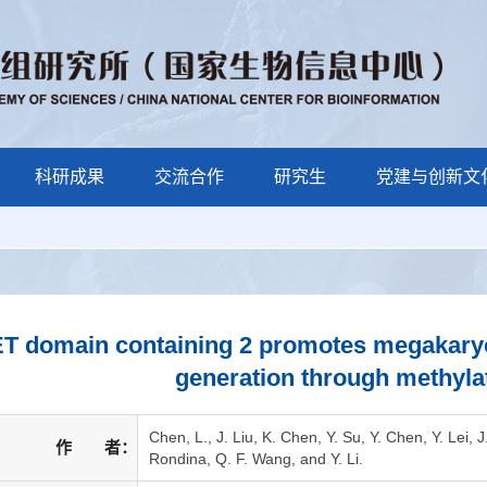
科研成果
交流合作
研究生
党建与创新文
T domain containing 2 promotes megakaryoc
generation through methylat
Chen, L., J. Liu, K. Chen, Y. Su, Y. Chen, Y. Lei,
作 者：
Rondina, Q. F. Wang, and Y. Li.