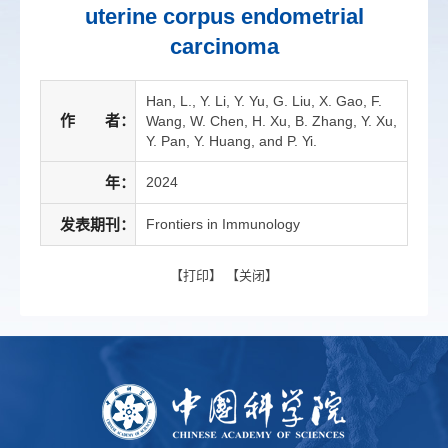
uterine corpus endometrial
carcinoma
Han, L., Y. Li, Y. Yu, G. Liu, X. Gao, F.
作 者：
Wang, W. Chen, H. Xu, B. Zhang, Y. Xu,
Y. Pan, Y. Huang, and P. Yi.
年：
2024
发表期刊：
Frontiers in Immunology
【
打印
】 【
关闭
】