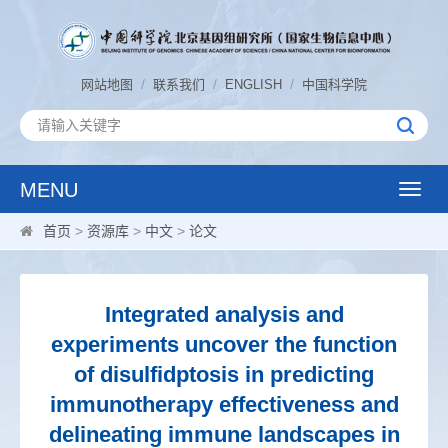
/
/
/
网站地图
联系我们
ENGLISH
中国科学院
MENU
Toggle
naviga
首页
>
资源库
>
中文
>
论文
Integrated analysis and
experiments uncover the function
of disulfidptosis in predicting
immunotherapy effectiveness and
delineating immune landscapes in