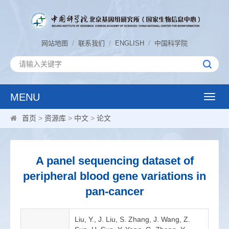
/
/
/
网站地图
联系我们
ENGLISH
中国科学院
MENU
Toggle
naviga
首页
>
资源库
>
中文
>
论文
A panel sequencing dataset of
peripheral blood gene variations in
pan-cancer
Liu, Y., J. Liu, S. Zhang, J. Wang, Z.