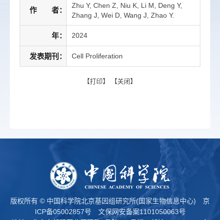
Zhu Y, Chen Z, Niu K, Li M, Deng Y,
作 者：
Zhang J, Wei D, Wang J, Zhao Y.
年：
2024
发表期刊：
Cell Proliferation
【
打印
】 【
关闭
】
版权所有 © 中国科学院北京基因组研究所(国家生物信息中心)
京
ICP备05002857号
文保网安备案1101050063号