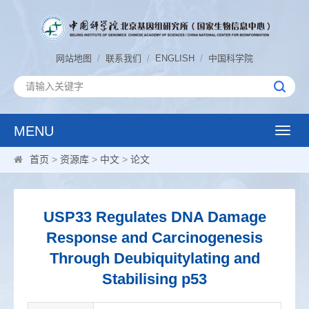
/
/
/
网站地图
联系我们
ENGLISH
中国科学院
MENU
Toggle
naviga
首页
>
资源库
>
中文
>
论文
USP33 Regulates DNA Damage
Response and Carcinogenesis
Through Deubiquitylating and
Stabilising p53