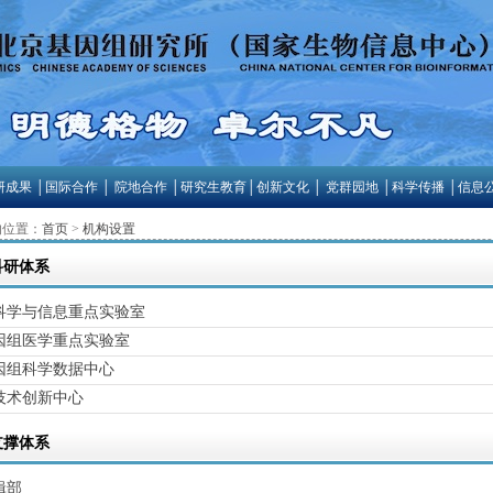
研成果
│
国际合作
│
院地合作
│
研究生教育
│
创新文化
│
党群园地
│
科学传播
│
信息
的位置：
首页
>
机构设置
科研体系
科学与信息重点实验室
因组医学重点实验室
因组科学数据中心
技术创新中心
支撑体系
辑部