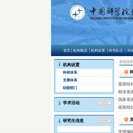
首页
│
机构概况
│
机构设置
│
研究队伍
│
科
您现在
机构设置
·
科研体系
·
支撑体系
基因组
·
·
职能部门
精准基
·
国家基
·
学术活动
基因组
·
研究生信息
学报编
·