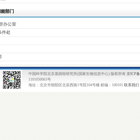
职能部门
党群办公室
条件处
部
中国科学院北京基因组研究所(国家生物信息中心) 版权所有
京ICP备0
1101050063号
地址：北京市朝阳区北辰西路1号院104号楼 邮编：100101
联系我们