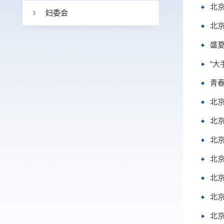
北
妇委会
北
盛
“大
青
北
北
北
北
北
北