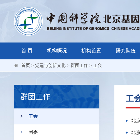
首 页
机构概况
机构设置
研究队伍
首页
>
党建与创新文化
>
群团工作
>
工会
群团工作
工
工会
北
团委
北